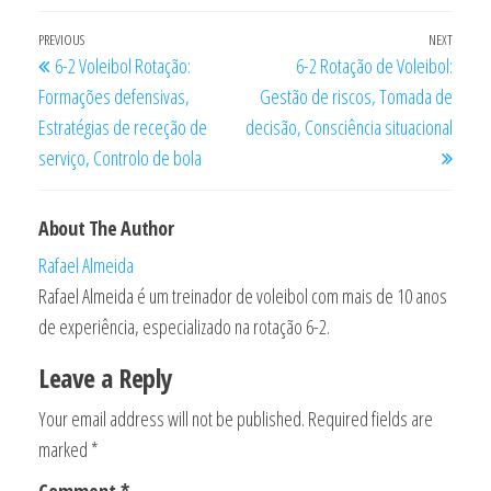
Post
Previous
PREVIOUS
NEXT
Next
6-2 Voleibol Rotação:
6-2 Rotação de Voleibol:
navigation
Post
Post
Formações defensivas,
Gestão de riscos, Tomada de
Estratégias de receção de
decisão, Consciência situacional
serviço, Controlo de bola
About The Author
Rafael Almeida
Rafael Almeida é um treinador de voleibol com mais de 10 anos
de experiência, especializado na rotação 6-2.
Leave a Reply
Your email address will not be published.
Required fields are
marked
*
Comment
*