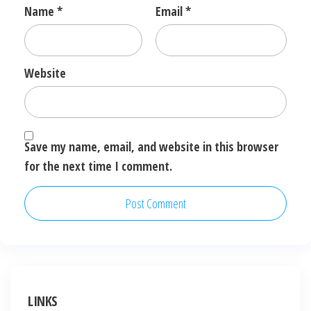
Name
*
Email
*
Website
Save my name, email, and website in this browser
for the next time I comment.
LINKS