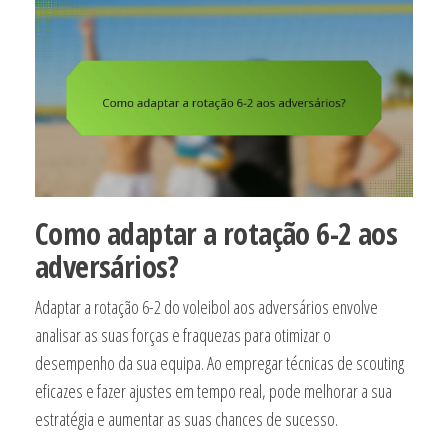
Como adaptar a rotação 6-2 aos
adversários?
Adaptar a rotação 6-2 do voleibol aos adversários envolve
analisar as suas forças e fraquezas para otimizar o
desempenho da sua equipa. Ao empregar técnicas de scouting
eficazes e fazer ajustes em tempo real, pode melhorar a sua
estratégia e aumentar as suas chances de sucesso.