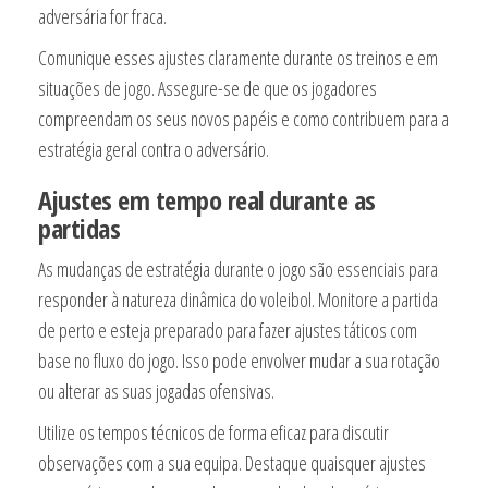
adversária for fraca.
Comunique esses ajustes claramente durante os treinos e em
situações de jogo. Assegure-se de que os jogadores
compreendam os seus novos papéis e como contribuem para a
estratégia geral contra o adversário.
Ajustes em tempo real durante as
partidas
As mudanças de estratégia durante o jogo são essenciais para
responder à natureza dinâmica do voleibol. Monitore a partida
de perto e esteja preparado para fazer ajustes táticos com
base no fluxo do jogo. Isso pode envolver mudar a sua rotação
ou alterar as suas jogadas ofensivas.
Utilize os tempos técnicos de forma eficaz para discutir
observações com a sua equipa. Destaque quaisquer ajustes