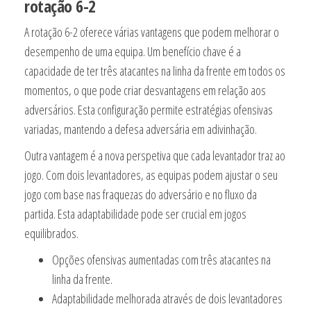
rotação 6-2
A rotação 6-2 oferece várias vantagens que podem melhorar o
desempenho de uma equipa. Um benefício chave é a
capacidade de ter três atacantes na linha da frente em todos os
momentos, o que pode criar desvantagens em relação aos
adversários. Esta configuração permite estratégias ofensivas
variadas, mantendo a defesa adversária em adivinhação.
Outra vantagem é a nova perspetiva que cada levantador traz ao
jogo. Com dois levantadores, as equipas podem ajustar o seu
jogo com base nas fraquezas do adversário e no fluxo da
partida. Esta adaptabilidade pode ser crucial em jogos
equilibrados.
Opções ofensivas aumentadas com três atacantes na
linha da frente.
Adaptabilidade melhorada através de dois levantadores