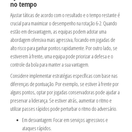
no tempo
Ajustar táticas de acordo com o resultado e o tempo restante é
crucial para maximizar o desempenho na rotação 6-2. Quando
estão em desvantagem, as equipas podem adotar uma
abordagem ofensiva mais agressiva, focando em jogadas de
alto risco para ganhar pontos rapidamente. Por outro lado, se
estiverem à frente, uma equipa pode priorizar a defesa e o
controle da bola para manter a sua vantagem.
Considere implementar estratégias específicas com base nas
diferenças de pontuação. Por exemplo, se estiver à frente por
alguns pontos, optar por jogadas conservadoras pode ajudar a
preservar a liderança. Se estiver atrás, aumentar o ritmo e
utilizar passes rápidos pode perturbar o ritmo do adversário.
Em desvantagem: Focar em serviços agressivos e
ataques rápidos.