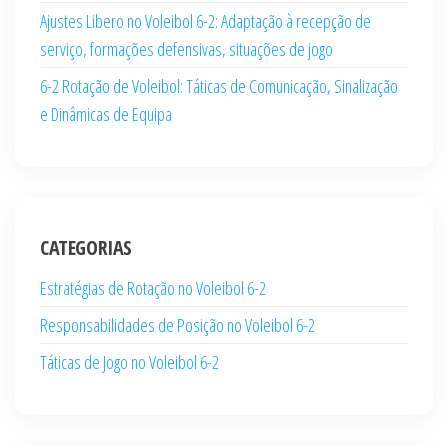
Ajustes Libero no Voleibol 6-2: Adaptação à recepção de
serviço, formações defensivas, situações de jogo
6-2 Rotação de Voleibol: Táticas de Comunicação, Sinalização
e Dinâmicas de Equipa
CATEGORIAS
Estratégias de Rotação no Voleibol 6-2
Responsabilidades de Posição no Voleibol 6-2
Táticas de Jogo no Voleibol 6-2