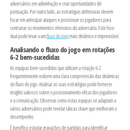
adversários em adivinhação e criar oportunidades de
pontuação. Por outro lado, as estratégias defensivas devem
focar em antecipar ataques e posicionar os jogadores para
contrariar os movimentos ofensivos do adversário. Este foco
dual pode levar a um
fluxo de jogo
mais dinâmico e imprevisível.
Analisando o fluxo do jogo em rotações
6-2 bem-sucedidas
As equipas bem-sucedidas que utilizam a rotação 6-2
frequentemente exibem uma clara compreensão das dinâmicas
do fluxo do jogo. Analisar as suas estratégias pode fornecer
insights valiosos sobre o posicionamento eficaz dos jogadores
e a comunicação. Observar como estas equipas se adaptam a
vários adversários pode revelar táticas chave que melhoram o
desempenho.
É benéfico estudar gravações de partidas para identificar