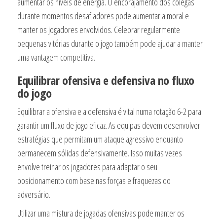
aumentar os níveis de energia. O encorajamento dos colegas
durante momentos desafiadores pode aumentar a moral e
manter os jogadores envolvidos. Celebrar regularmente
pequenas vitórias durante o jogo também pode ajudar a manter
uma vantagem competitiva.
Equilibrar ofensiva e defensiva no fluxo
do jogo
Equilibrar a ofensiva e a defensiva é vital numa rotação 6-2 para
garantir um fluxo de jogo eficaz. As equipas devem desenvolver
estratégias que permitam um ataque agressivo enquanto
permanecem sólidas defensivamente. Isso muitas vezes
envolve treinar os jogadores para adaptar o seu
posicionamento com base nas forças e fraquezas do
adversário.
Utilizar uma mistura de jogadas ofensivas pode manter os