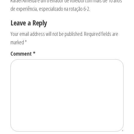
Rafael Almeida é um treinador de voleibol com mais de 10 anos
de experiência, especializado na rotação 6-2.
Leave a Reply
Your email address will not be published.
Required fields are
marked
*
Comment
*