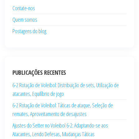
Contate-nos
Quem somos
Postagens do blog
PUBLICAÇÕES RECENTES
6-2 Rotação de Voleibol: Distribuição de sets, Utilização de
atacantes, Equilíbrio de jogo
6-2 Rotação de Voleibol: Táticas de ataque, Seleção de
remates, Aproveitamento de desajustes
Ajustes do Setter no Voleibol 6-2: Adaptando-se aos
Atacantes, Lendo Defesas, Mudanças Táticas