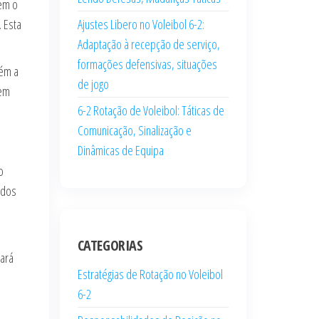
mem o
 Esta
Ajustes Libero no Voleibol 6-2:
Adaptação à recepção de serviço,
formações defensivas, situações
tém a
de jogo
 em
6-2 Rotação de Voleibol: Táticas de
Comunicação, Sinalização e
Dinâmicas de Equipa
o
idos
CATEGORIAS
rará
Estratégias de Rotação no Voleibol
6-2