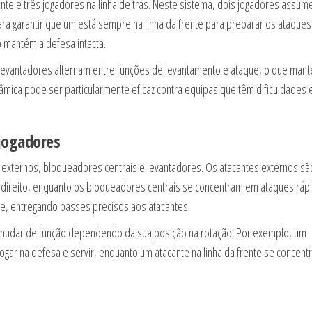
rente e três jogadores na linha de trás. Neste sistema, dois jogadores assu
ra garantir que um está sempre na linha da frente para preparar os ataques.
 mantém a defesa intacta.
levantadores alternam entre funções de levantamento e ataque, o que man
âmica pode ser particularmente eficaz contra equipas que têm dificuldades
jogadores
es externos, bloqueadores centrais e levantadores. Os atacantes externos sã
e direito, enquanto os bloqueadores centrais se concentram em ataques ráp
e, entregando passes precisos aos atacantes.
e mudar de função dependendo da sua posição na rotação. Por exemplo, um
ogar na defesa e servir, enquanto um atacante na linha da frente se concent