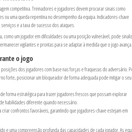
ntagem competitiva. Treinadores e jogadores devem procurar sinais como
azes ou uma queda repentina no desempenho da equipa. Indicadores-chave
 serviços e a taxa de sucesso dos ataques.
a, como um jogador em dificuldades ou uma posição vulnerável, pode sinaliz
rmanecer vigilantes e prontas para se adaptar à medida que o jogo avança.
urante o jogo
s posições dos jogadores com base nas forças e fraquezas do adversário. P
erno forte, posicionar um bloqueador de forma adequada pode mitigar o seu
 de forma estratégica para trazer jogadores frescos que possam explorar
 de habilidades diferente quando necessário.
ra criar confrontos favoráveis, garantindo que jogadores-chave estejam em
ido e uma compreensão profunda das capacidades de cada jogador. As equ